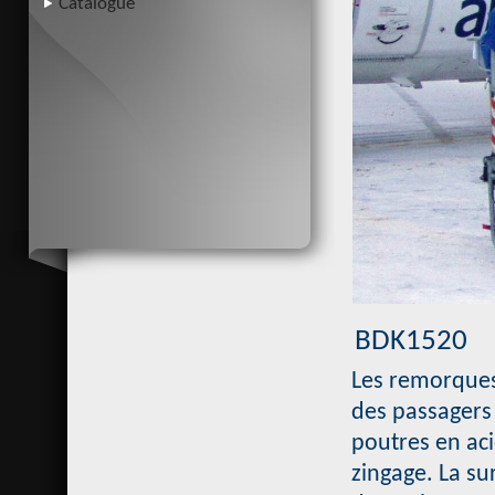
Catalogue
BDK1520
Les remorques
des passagers 
poutres en aci
zingage. La s