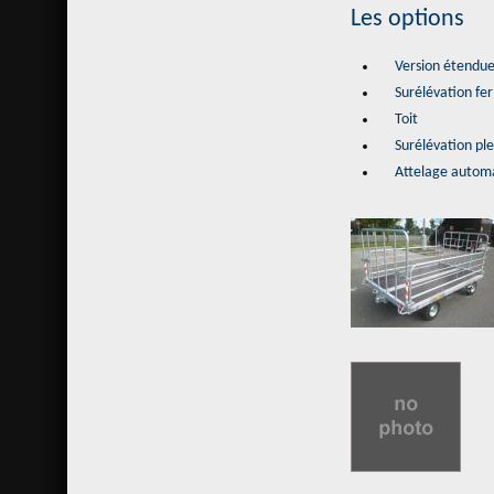
Les options
Version étendu
Surélévation fe
Toit
Surélévation pl
Attelage automa