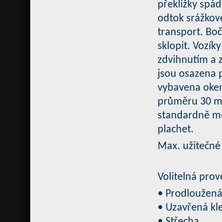
překližky spád
odtok srážkové
transport. Boč
sklopit. Vozí
zdvihnutím a z
jsou osazena 
vybavena okem
průměru 30 m
standardně mo
plachet.
Max. užitečné 
Volitelná pro
• Prodloužená
• Uzavřená kl
• Střecha