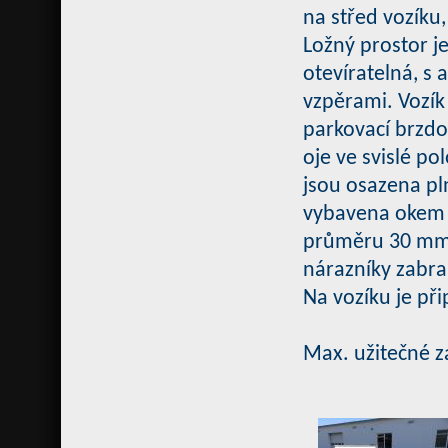
na střed vozíku
Ložný prostor je
otevíratelná, s 
vzpěrami. Vozík
parkovací brzdo
oje ve svislé po
jsou osazena pl
vybavena okem 
průměru 30 mm.
nárazníky zabra
Na vozíku je př
Max. užitečné z