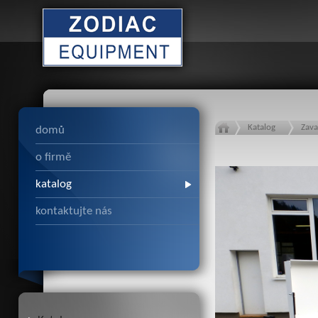
Katalog
Zava
domů
o firmě
katalog
kontaktujte nás