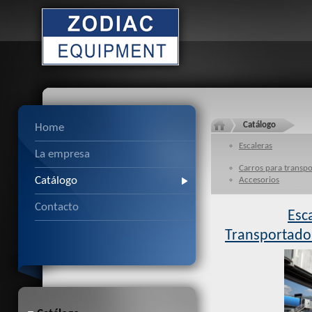
Catálogo
Home
Escaleras
La empresa
Carros para transpo
Catálogo
Accesorios
Contacto
Esc
Transportado