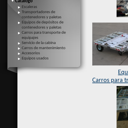
Catálogo
Escaleras
Transportadores de
contenedores y paletas
Equipos de depósitos de
contenedores y paletas
Carros para transporte de
equipajes
Servicio de la cabina
Carros de mantenimiento
Accesorios
Equipos usados
Equ
Carros para t