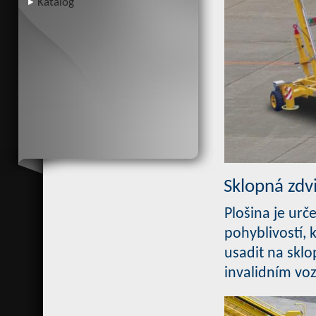
Katalog
Sklopná zdv
Plošina je urč
pohyblivostí,
usadit na sklo
invalidním voz