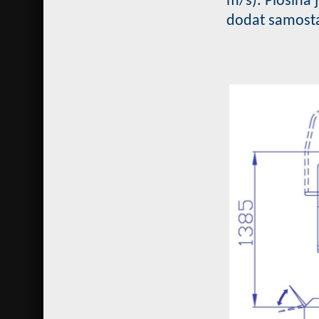
m/s).
Plošina 
dodat samost