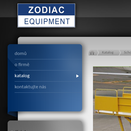
Katalog
Sch
domů
o firmě
katalog
kontaktujte nás