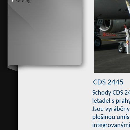
Katalog
CDS 2445
Schody CDS 244
letadel s prah
Jsou vyráběny 
plošinou umíst
integrovanými 