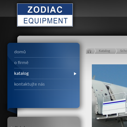
Katalog
Sch
domů
o firmě
katalog
kontaktujte nás