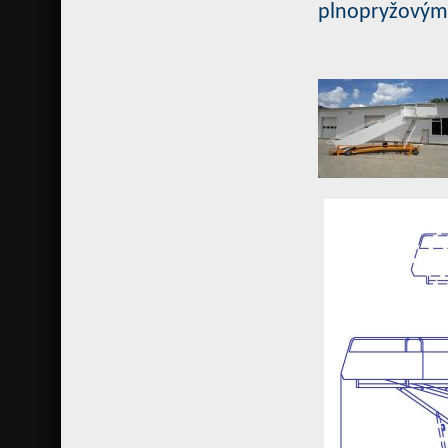
plnopryžovým