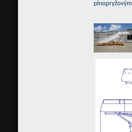
plnopryžovým