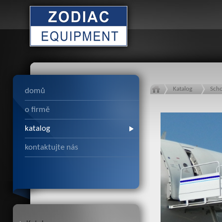
Katalog
Sch
domů
o firmě
katalog
kontaktujte nás