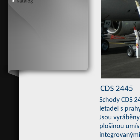
Katalog
CDS 2445
Schody CDS 244
letadel s prah
Jsou vyráběny 
plošinou umíst
integrovanými 