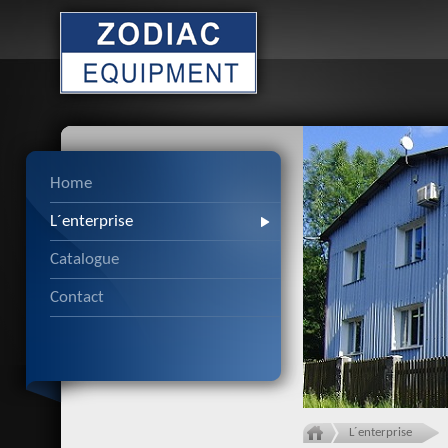
Home
L´enterprise
Catalogue
Contact
L´enterprise