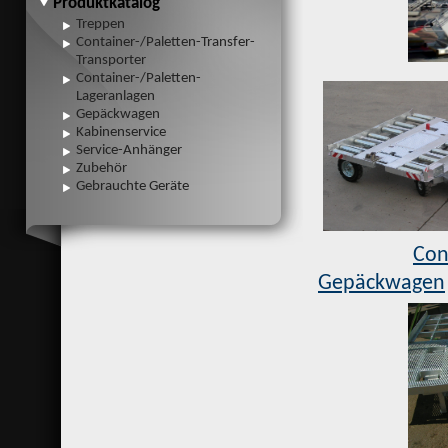
Produktkatalog
Treppen
Container-/Paletten-Transfer-
Transporter
Container-/Paletten-
Lageranlagen
Gepäckwagen
Kabinenservice
Service-Anhänger
Zubehör
Gebrauchte Geräte
Con
Gepäckwagen