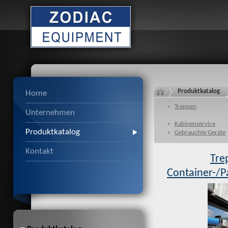
Produktkatalog
Home
Treppen
Unternehmen
Kabinenservice
Produktkatalog
Gebrauchte Geräte
Kontakt
Tre
Container-/P