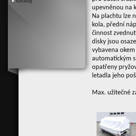
Katalog
upevněnou na ko
Na plachtu lze n
kola, přední ná
činnost zvednutí
disky jsou osaz
vybavena okem 
automatickým sp
opatřeny pryžov
letadla jeho po
Max. užitečné z