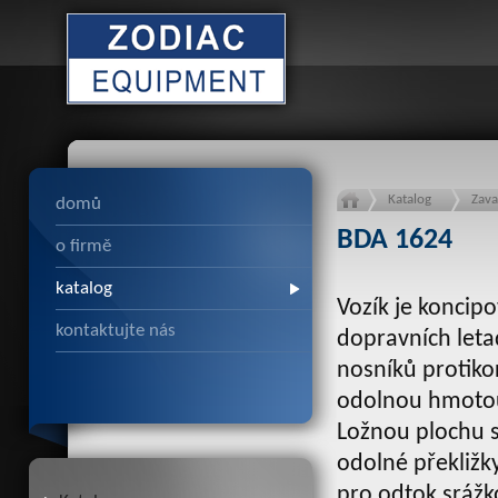
Katalog
Zava
domů
BDA 1624
o firmě
katalog
Vozík je koncip
kontaktujte nás
dopravních leta
nosníků protik
odolnou hmotou 
Ložnou plochu s
odolné překližk
pro odtok srážk