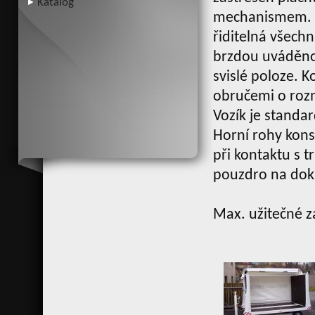
Katalog
mechanismem. Na
řiditelná všech
brzdou uváděnou
svislé poloze. 
obručemi o roz
Vozík je standa
Horní rohy kons
při kontaktu s 
pouzdro na do
Max. užitečné z