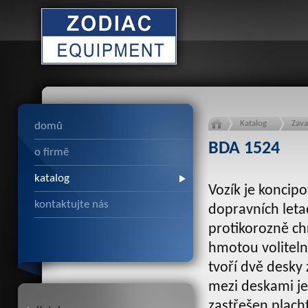
Katalog
Zava
domů
BDA 1524
o firmě
katalog
Vozík je koncip
kontaktujte nás
dopravních leta
protikorozně c
hmotou voliteln
tvoří dvě desky
mezi deskami je
zastřešen plach