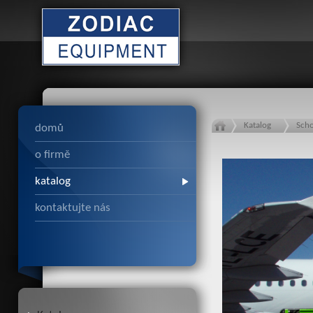
Katalog
Sch
domů
o firmě
katalog
kontaktujte nás