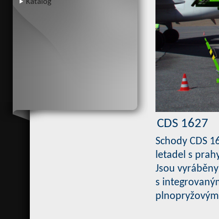
Katalog
CDS 1627
Schody CDS 162
letadel s prah
Jsou vyráběny
s integrovaným
plnopryžovým